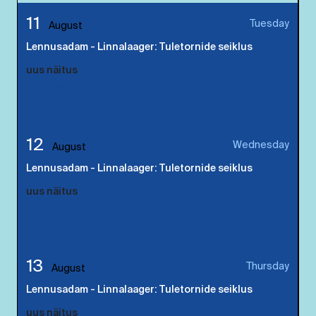
11
Tuesday
August
Lennusadam - Linnalaager: Tuletornide seiklus
uus näitus
Lennusadam - Mere kutse. Eesti Meremuuseumi
kunstikogu
12
Wednesday
August
Lennusadam - Linnalaager: Tuletornide seiklus
uus näitus
Lennusadam - Mere kutse. Eesti Meremuuseumi
kunstikogu
13
Thursday
August
Lennusadam - Linnalaager: Tuletornide seiklus
uus näitus