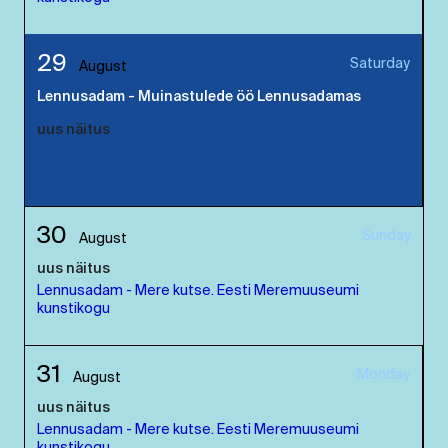
29
Saturday
August
Lennusadam - Muinastulede öö Lennusadamas
uus näitus
Lennusadam - Mere kutse. Eesti Meremuuseumi
kunstikogu
30
Sunday
August
uus näitus
Lennusadam - Mere kutse. Eesti Meremuuseumi
kunstikogu
31
Monday
August
uus näitus
Lennusadam - Mere kutse. Eesti Meremuuseumi