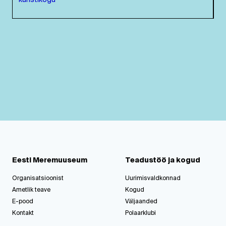
kunstikogu
Eesti Meremuuseum
Teadustöö ja kogud
Organisatsioonist
Uurimisvaldkonnad
Ametlik teave
Kogud
E-pood
Väljaanded
Kontakt
Polaarklubi