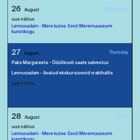
26
Wednesday
August
uus näitus
Lennusadam - Mere kutse. Eesti Meremuuseumi
kunstikogu
27
Thursday
August
Paks Margareeta - Ööülikooli saate salvestus
Lennusadam - Avatud ekskursioonid vrakihallis
uus näitus
Lennusadam - Mere kutse. Eesti Meremuuseumi
kunstikogu
28
Friday
August
uus näitus
Lennusadam - Mere kutse. Eesti Meremuuseumi
kunstikogu