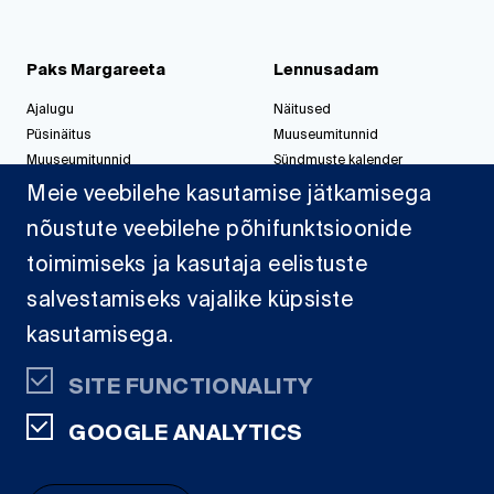
Paks Margareeta
Lennusadam
Ajalugu
Näitused
Püsinäitus
Muuseumitunnid
Muuseumitunnid
Sündmuste kalender
Korralda üritus
Korralda üritus
Meie veebilehe kasutamise jätkamisega
nõustute veebilehe põhifunktsioonide
toimimiseks ja kasutaja eelistuste
Jahisadam
salvestamiseks vajalike küpsiste
Sadamast
kasutamisega.
Projektid
Dokumendid
SITE FUNCTIONALITY
Kaardid
GOOGLE ANALYTICS