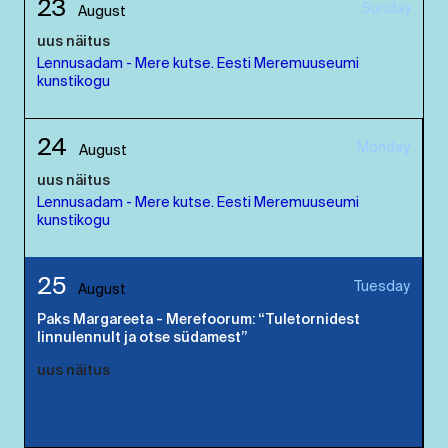
23
Sunday
August
uus näitus
Lennusadam - Mere kutse. Eesti Meremuuseumi
kunstikogu
24
Monday
August
uus näitus
Lennusadam - Mere kutse. Eesti Meremuuseumi
kunstikogu
25
Tuesday
August
Paks Margareeta - Merefoorum: “Tuletornidest
linnulennult ja otse südamest”
uus näitus
Lennusadam - Mere kutse. Eesti Meremuuseumi
kunstikogu