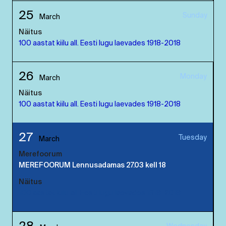
25
Sunday
March
Näitus
100 aastat kiilu all. Eesti lugu laevades 1918-2018
26
Monday
March
Näitus
100 aastat kiilu all. Eesti lugu laevades 1918-2018
27
Tuesday
March
Merefoorum
MEREFOORUM Lennusadamas 27.03 kell 18
Näitus
100 aastat kiilu all. Eesti lugu laevades 1918-2018