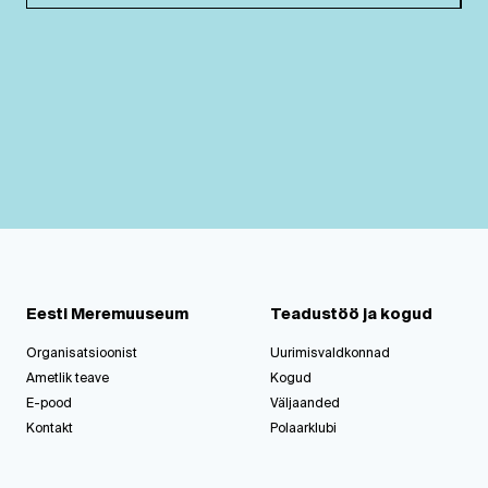
Eesti Meremuuseum
Teadustöö ja kogud
Organisatsioonist
Uurimisvaldkonnad
Ametlik teave
Kogud
E-pood
Väljaanded
Kontakt
Polaarklubi