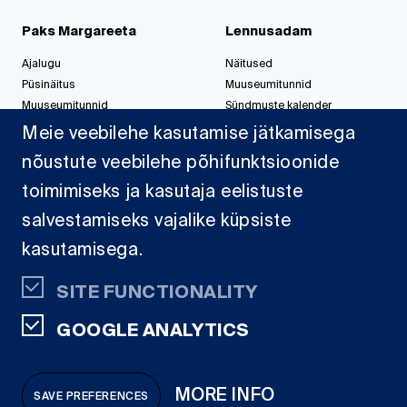
Paks Margareeta
Lennusadam
Ajalugu
Näitused
Püsinäitus
Muuseumitunnid
Muuseumitunnid
Sündmuste kalender
Korralda üritus
Korralda üritus
Meie veebilehe kasutamise jätkamisega
nõustute veebilehe põhifunktsioonide
toimimiseks ja kasutaja eelistuste
Jahisadam
salvestamiseks vajalike küpsiste
Sadamast
kasutamisega.
Projektid
Dokumendid
SITE FUNCTIONALITY
Kaardid
GOOGLE ANALYTICS
SA Eesti
Vesilennuki 1,
MORE INFO
SAVE PREFERENCES