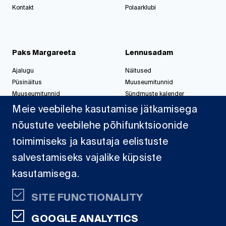
Kontakt
Polaarklubi
Paks Margareeta
Lennusadam
Ajalugu
Näitused
Püsinäitus
Muuseumitunnid
Muuseumitunnid
Sündmuste kalender
Korralda üritus
Korralda üritus
Meie veebilehe kasutamise jätkamisega
nõustute veebilehe põhifunktsioonide
toimimiseks ja kasutaja eelistuste
Jahisadam
salvestamiseks vajalike küpsiste
Sadamast
kasutamisega.
Projektid
Dokumendid
SITE FUNCTIONALITY
Kaardid
GOOGLE ANALYTICS