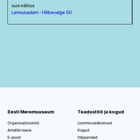
uus näitus
Lennusadam - Hõbevalge 50
Eesti Meremuuseum
Teadustöö ja kogud
Organisatsioonist
Uurimisvaldkonnad
Ametlik teave
Kogud
E-pood
Väljaanded