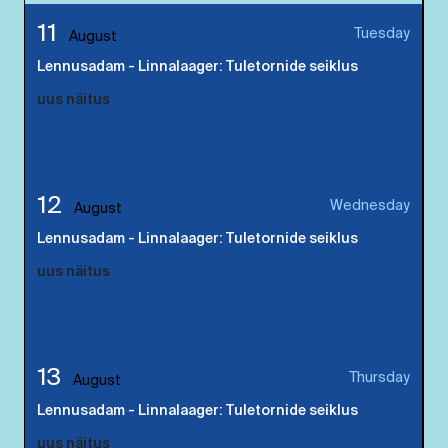
11
Tuesday
August
Lennusadam - Linnalaager: Tuletornide seiklus
uus näitus
Lennusadam - Mere kutse. Eesti Meremuuseumi
kunstikogu
12
Wednesday
August
Lennusadam - Linnalaager: Tuletornide seiklus
uus näitus
Lennusadam - Mere kutse. Eesti Meremuuseumi
kunstikogu
13
Thursday
August
Lennusadam - Linnalaager: Tuletornide seiklus
uus näitus