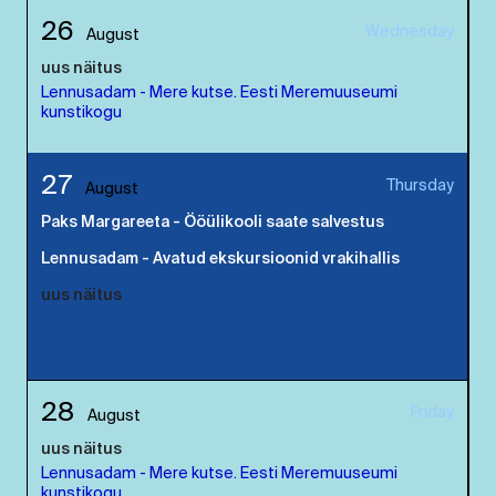
26
Wednesday
August
uus näitus
Lennusadam - Mere kutse. Eesti Meremuuseumi
kunstikogu
27
Thursday
August
Paks Margareeta - Ööülikooli saate salvestus
Lennusadam - Avatud ekskursioonid vrakihallis
uus näitus
Lennusadam - Mere kutse. Eesti Meremuuseumi
kunstikogu
28
Friday
August
uus näitus
Lennusadam - Mere kutse. Eesti Meremuuseumi
kunstikogu