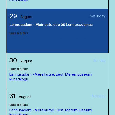
29
Saturday
August
Lennusadam - Muinastulede öö Lennusadamas
uus näitus
Lennusadam - Mere kutse. Eesti Meremuuseumi
kunstikogu
30
Sunday
August
uus näitus
Lennusadam - Mere kutse. Eesti Meremuuseumi
kunstikogu
31
Monday
August
uus näitus
Lennusadam - Mere kutse. Eesti Meremuuseumi