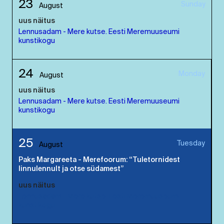
23
Sunday
August
uus näitus
Lennusadam - Mere kutse. Eesti Meremuuseumi
kunstikogu
24
Monday
August
uus näitus
Lennusadam - Mere kutse. Eesti Meremuuseumi
kunstikogu
25
Tuesday
August
Paks Margareeta - Merefoorum: “Tuletornidest
linnulennult ja otse südamest”
uus näitus
Lennusadam - Mere kutse. Eesti Meremuuseumi
kunstikogu