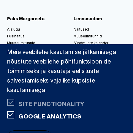
Paks Margareeta
Lennusadam
Ajalugu
Näitused
Püsinäitus
Muuseumitunnid
Muuseumitunnid
Sündmuste kalender
Korralda üritus
Korralda üritus
Meie veebilehe kasutamise jätkamisega
nõustute veebilehe põhifunktsioonide
toimimiseks ja kasutaja eelistuste
Jahisadam
salvestamiseks vajalike küpsiste
Sadamast
kasutamisega.
Projektid
Dokumendid
SITE FUNCTIONALITY
Kaardid
GOOGLE ANALYTICS