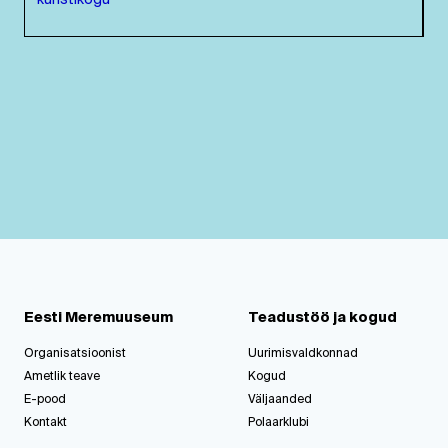
kunstikogu
Eesti Meremuuseum
Teadustöö ja kogud
Organisatsioonist
Uurimisvaldkonnad
Ametlik teave
Kogud
E-pood
Väljaanded
Kontakt
Polaarklubi