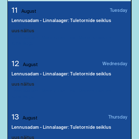
11
Tuesday
August
Lennusadam - Linnalaager: Tuletornide seiklus
uus näitus
Lennusadam - Mere kutse. Eesti Meremuuseumi
kunstikogu
12
Wednesday
August
Lennusadam - Linnalaager: Tuletornide seiklus
uus näitus
Lennusadam - Mere kutse. Eesti Meremuuseumi
kunstikogu
13
Thursday
August
Lennusadam - Linnalaager: Tuletornide seiklus
uus näitus