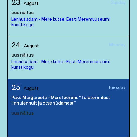
23
Sunday
August
uus näitus
Lennusadam - Mere kutse. Eesti Meremuuseumi
kunstikogu
24
Monday
August
uus näitus
Lennusadam - Mere kutse. Eesti Meremuuseumi
kunstikogu
25
Tuesday
August
Paks Margareeta - Merefoorum: “Tuletornidest
linnulennult ja otse südamest”
uus näitus
Lennusadam - Mere kutse. Eesti Meremuuseumi
kunstikogu