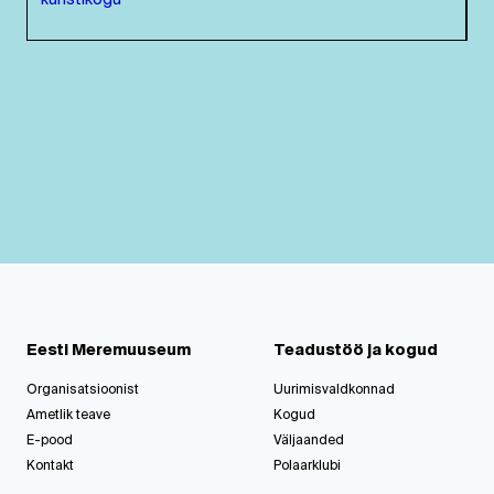
kunstikogu
Eesti Meremuuseum
Teadustöö ja kogud
Organisatsioonist
Uurimisvaldkonnad
Ametlik teave
Kogud
E-pood
Väljaanded
Kontakt
Polaarklubi