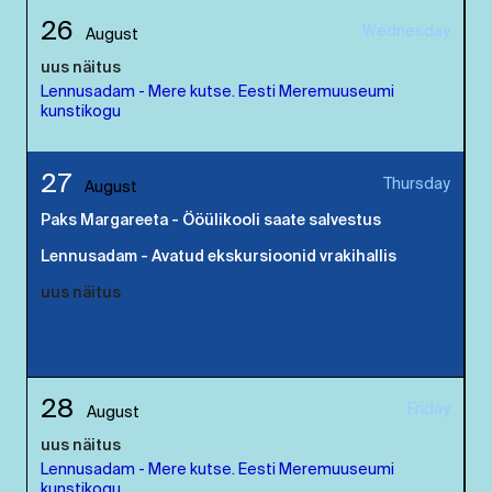
26
Wednesday
August
uus näitus
Lennusadam - Mere kutse. Eesti Meremuuseumi
kunstikogu
27
Thursday
August
Paks Margareeta - Ööülikooli saate salvestus
Lennusadam - Avatud ekskursioonid vrakihallis
uus näitus
Lennusadam - Mere kutse. Eesti Meremuuseumi
kunstikogu
28
Friday
August
uus näitus
Lennusadam - Mere kutse. Eesti Meremuuseumi
kunstikogu