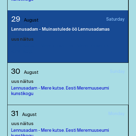
29
Saturday
August
Lennusadam - Muinastulede öö Lennusadamas
uus näitus
Lennusadam - Mere kutse. Eesti Meremuuseumi
kunstikogu
30
Sunday
August
uus näitus
Lennusadam - Mere kutse. Eesti Meremuuseumi
kunstikogu
31
Monday
August
uus näitus
Lennusadam - Mere kutse. Eesti Meremuuseumi