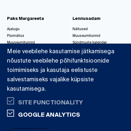
Paks Margareeta
Lennusadam
Ajalugu
Näitused
Püsinäitus
Muuseumitunnid
Muuseumitunnid
Sündmuste kalender
Korralda üritus
Korralda üritus
Meie veebilehe kasutamise jätkamisega
nõustute veebilehe põhifunktsioonide
toimimiseks ja kasutaja eelistuste
Jahisadam
salvestamiseks vajalike küpsiste
Sadamast
kasutamisega.
Projektid
Dokumendid
SITE FUNCTIONALITY
Kaardid
GOOGLE ANALYTICS