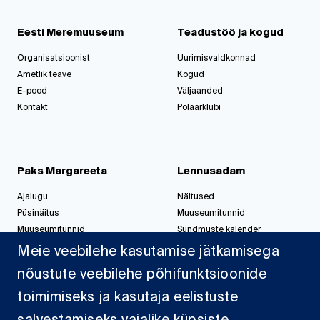
Eesti Meremuuseum
Teadustöö ja kogud
Organisatsioonist
Uurimisvaldkonnad
Ametlik teave
Kogud
E-pood
Väljaanded
Kontakt
Polaarklubi
Paks Margareeta
Lennusadam
Ajalugu
Näitused
Püsinäitus
Muuseumitunnid
Muuseumitunnid
Sündmuste kalender
Korralda üritus
Korralda üritus
Meie veebilehe kasutamise jätkamisega
nõustute veebilehe põhifunktsioonide
toimimiseks ja kasutaja eelistuste
Jahisadam