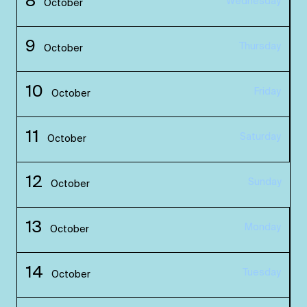
8
Wednesday
October
9
Thursday
October
10
Friday
October
11
Saturday
October
12
Sunday
October
13
Monday
October
14
Tuesday
October