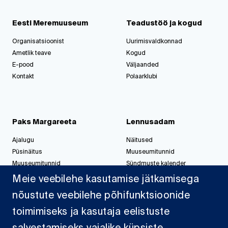
Eesti Meremuuseum
Teadustöö ja kogud
Organisatsioonist
Uurimisvaldkonnad
Ametlik teave
Kogud
E-pood
Väljaanded
Kontakt
Polaarklubi
Paks Margareeta
Lennusadam
Ajalugu
Näitused
Püsinäitus
Muuseumitunnid
Muuseumitunnid
Sündmuste kalender
Korralda üritus
Korralda üritus
Meie veebilehe kasutamise jätkamisega
nõustute veebilehe põhifunktsioonide
toimimiseks ja kasutaja eelistuste
Jahisadam