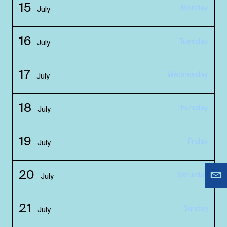
15
Monday
July
16
Tuesday
July
17
Wednesday
July
18
Thursday
July
19
Friday
July
20
Saturday
July
21
Sunday
July