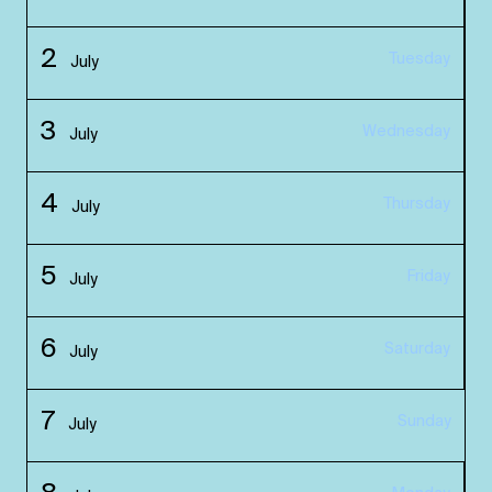
2
Tuesday
July
3
Wednesday
July
4
Thursday
July
5
Friday
July
6
Saturday
July
7
Sunday
July