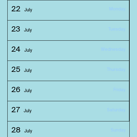
22
Monday
July
23
Tuesday
July
24
Wednesday
July
25
Thursday
July
26
Friday
July
27
Saturday
July
28
Sunday
July