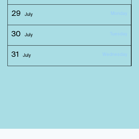
29
Monday
July
30
Tuesday
July
31
Wednesday
July