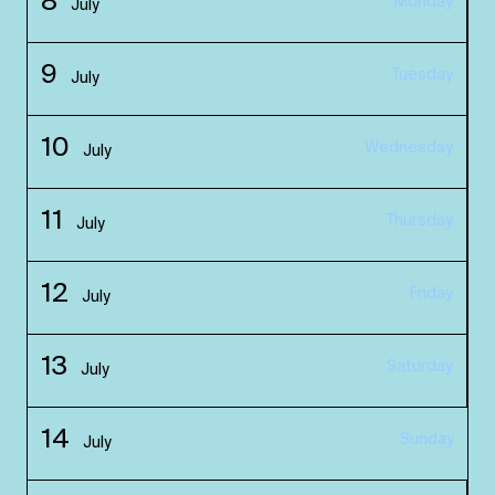
8
Monday
July
9
Tuesday
July
10
Wednesday
July
11
Thursday
July
12
Friday
July
13
Saturday
July
14
Sunday
July