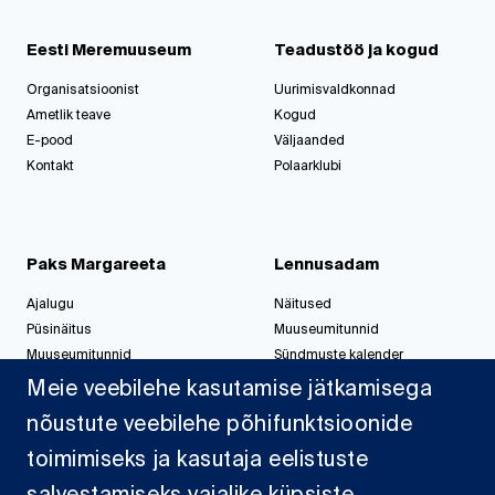
Eesti Meremuuseum
Teadustöö ja kogud
Organisatsioonist
Uurimisvaldkonnad
Ametlik teave
Kogud
E-pood
Väljaanded
Kontakt
Polaarklubi
Paks Margareeta
Lennusadam
Ajalugu
Näitused
Püsinäitus
Muuseumitunnid
Muuseumitunnid
Sündmuste kalender
Korralda üritus
Korralda üritus
Meie veebilehe kasutamise jätkamisega
nõustute veebilehe põhifunktsioonide
toimimiseks ja kasutaja eelistuste
Jahisadam