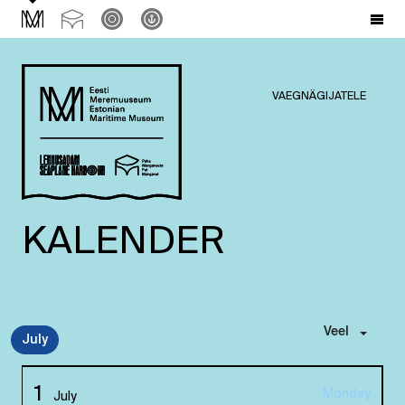
VAEGNÄGIJATELE
KALENDER
Veel
July
1
Monday
July