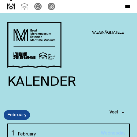
VAEGNÄGIJATELE
KALENDER
Veel
February
1
Wednesday
February