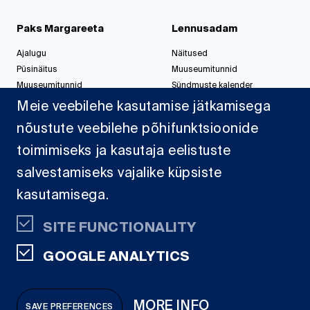
Paks Margareeta
Lennusadam
Ajalugu
Näitused
Püsinäitus
Muuseumitunnid
Muuseumitunnid
Sündmuste kalender
Korralda üritus
Korralda üritus
Meie veebilehe kasutamise jätkamisega
nõustute veebilehe põhifunktsioonide
toimimiseks ja kasutaja eelistuste
Jahisadam
salvestamiseks vajalike küpsiste
Sadamast
kasutamisega.
Projektid
Dokumendid
SITE FUNCTIONALITY
Kaardid
GOOGLE ANALYTICS
SA Eesti
Vesilennuki 1,
MORE INFO
SAVE PREFERENCES