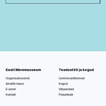
Eesti Meremuuseum
Teadustöö ja kogud
Organisatsioonist
Uurimisvaldkonnad
Ametlik teave
Kogud
E-pood
Väljaanded
Kontakt
Polaarklubi