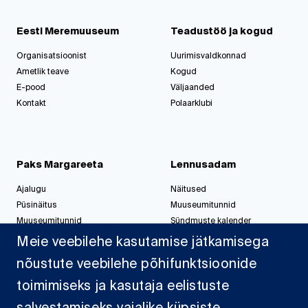
Eesti Meremuuseum
Teadustöö ja kogud
Organisatsioonist
Uurimisvaldkonnad
Ametlik teave
Kogud
E-pood
Väljaanded
Kontakt
Polaarklubi
Paks Margareeta
Lennusadam
Ajalugu
Näitused
Püsinäitus
Muuseumitunnid
Muuseumitunnid
Sündmuste kalender
Korralda üritus
Korralda üritus
Meie veebilehe kasutamise jätkamisega
nõustute veebilehe põhifunktsioonide
toimimiseks ja kasutaja eelistuste
Jahisadam