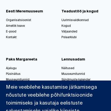
Eesti Meremuuseum
Teadustöö ja kogud
Organisatsioonist
Uurimisvaldkonnad
Ametlik teave
Kogud
E-pood
Väljaanded
Kontakt
Polaarklubi
Paks Margareeta
Lennusadam
Ajalugu
Näitused
Püsinäitus
Muuseumitunnid
Muuseumitunnid
Sündmuste kalender
Korralda üritus
Korralda üritus
Meie veebilehe kasutamise jätkamisega
nõustute veebilehe põhifunktsioonide
toimimiseks ja kasutaja eelistuste
Jahisadam