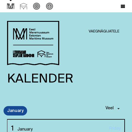
VAEGNÄGIJATELE
KALENDER
Veel
January
1
Friday
January