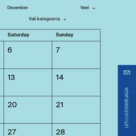
December
Veel
Vali kategooria
Saturday
Sunday
6
7
13
14
LIITU UUDISKIRJAGA
20
21
27
28