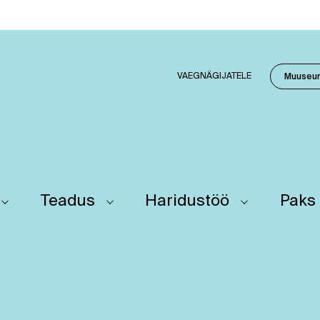
VAEGNÄGIJATELE
Muuseu
Teadus
Haridustöö
Paks