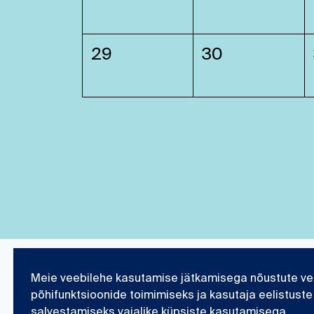
29
30
Meie veebilehe kasutamise jätkamisega nõustute ve
Eesti Meremuuseum
Teadustöö ja kogu
põhifunktsioonide toimimiseks ja kasutaja eelistuste
salvestamiseks vajalike küpsiste kasutamisega.