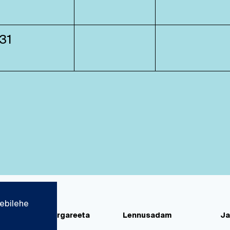
31
ebilehe
d
Paks Margareeta
Lennusadam
Ja