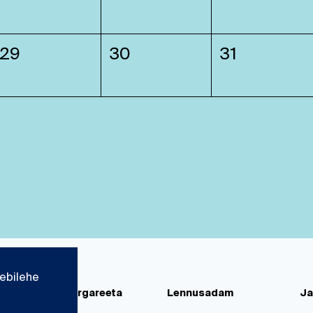
29
30
31
ebilehe
d
Paks Margareeta
Lennusadam
Ja