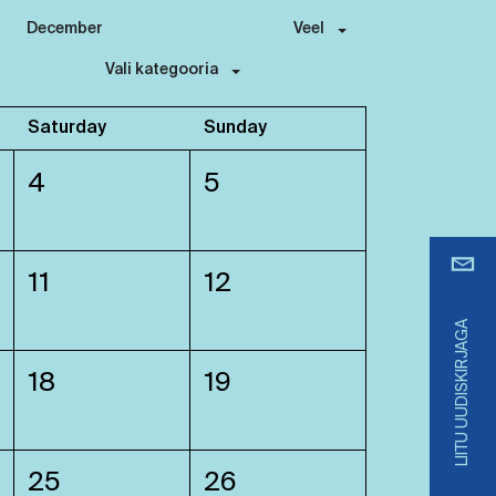
December
Veel
Vali kategooria
Saturday
Sunday
4
5
11
12
LIITU UUDISKIRJAGA
18
19
25
26