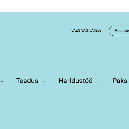
VAEGNÄGIJATELE
Muuseu
Teadus
Haridustöö
Paks