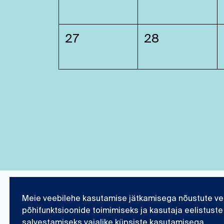
27
28
Meie veebilehe kasutamise jätkamisega nõustute ve
Eesti Meremuuseum
Teadustöö ja kogu
põhifunktsioonide toimimiseks ja kasutaja eelistuste
salvestamiseks vajalike küpsiste kasutamisega.