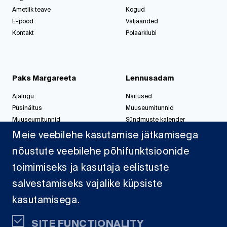
Ametlik teave
Kogud
E-pood
Väljaanded
Kontakt
Polaarklubi
Paks Margareeta
Lennusadam
Ajalugu
Näitused
Püsinäitus
Muuseumitunnid
Muuseumitunnid
Sündmuste kalender
Korralda üritus
Korralda üritus
Meie veebilehe kasutamise jätkamisega
nõustute veebilehe põhifunktsioonide
toimimiseks ja kasutaja eelistuste
Jahisadam
salvestamiseks vajalike küpsiste
Sadamast
kasutamisega.
Projektid
Dokumendid
SITE FUNCTIONALITY