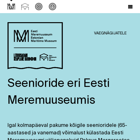
VAEGNÄGIJATELE
Seenioride eri Eesti
Meremuuseumis
Igal kolmapäeval pakume kõigile seenioridele (65-
aastased ja vanemad) võimalust külastada Eesti