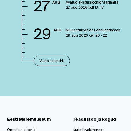
27
AUG
Avatud ekskursioonid vrakihallis
27. aug 2026 kell 13 -17
29
AUG
Muinastulede öö Lennusadamas
29. aug 2026 kell 20 -22
Vaata kalendrit
Eesti Meremuuseum
Teadustöö ja kogud
Organisatsioonist
Uurimisvaldkonnad