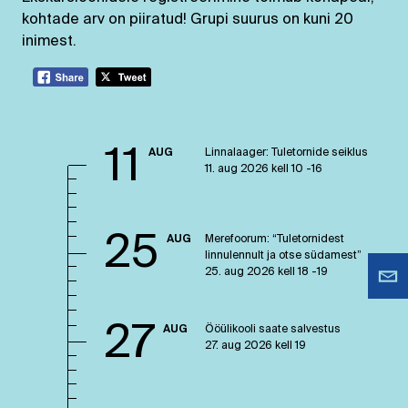
kohtade arv on piiratud! Grupi suurus on kuni 20
inimest.
11
AUG
Linnalaager: Tuletornide seiklus
11. aug 2026 kell 10 -16
25
AUG
Merefoorum: “Tuletornidest
linnulennult ja otse südamest”
25. aug 2026 kell 18 -19
27
AUG
Ööülikooli saate salvestus
27. aug 2026 kell 19