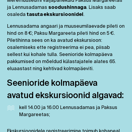
Meremuuseumi väljapanekuid Paksus Margareetas
ja Lennusadamas
soodushinnaga
. Lisaks saab
osaleda
tasuta ekskursioonidel
.
Lennusadama angaari ja muuseumilaevade pileti on
hind on 8 €; Paksu Margareeta pileti hind on 5 €.
Piletihinna sees on ka avatud ekskursioon:
osalemiseks ette registreerima ei pea, piisab
sellest kui kohale tulla. Seenioride kolmapäeva
pakkumised on mõeldud külastajatele alates 65.
eluaastast ning kehtivad kolmapäeviti.
Seenioride kolmapäeva
avatud ekskursioonid algavad:
kell 14.00 ja 16.00 Lennusadamas ja Paksus
Margareetas;
Ekskursioonidele registreerimine toimub kohapeal,