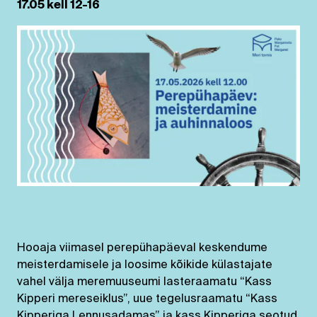
17.05 kell 12-16
Hooaja viimasel perepühapäeval keskendume
meisterdamisele ja loosime kõikide külastajate
vahel välja meremuuseumi lasteraamatu “Kass
Kipperi mereseiklus”, uue tegelusraamatu “Kass
Kipperiga Lennusadamas” ja kass Kipperiga seotud