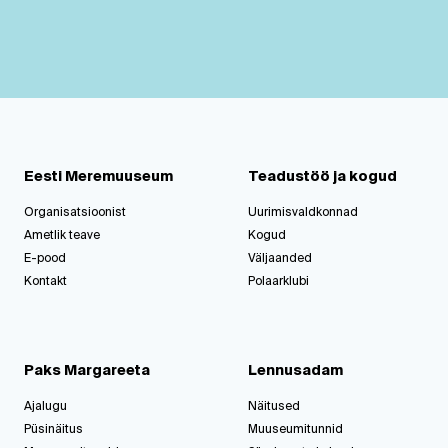
Eesti Meremuuseum
Teadustöö ja kogud
Organisatsioonist
Uurimisvaldkonnad
Ametlik teave
Kogud
E-pood
Väljaanded
Kontakt
Polaarklubi
Paks Margareeta
Lennusadam
Ajalugu
Näitused
Püsinäitus
Muuseumitunnid