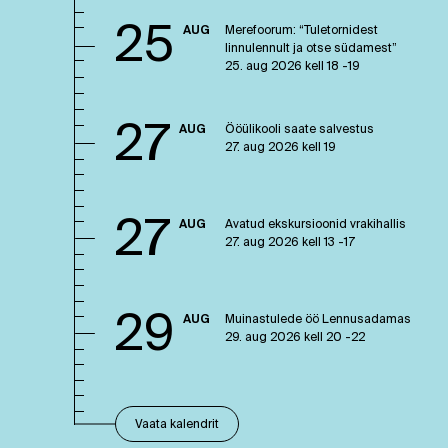
25
AUG
Merefoorum: “Tuletornidest
linnulennult ja otse südamest”
25. aug 2026 kell 18 -19
27
AUG
Ööülikooli saate salvestus
27. aug 2026 kell 19
27
AUG
Avatud ekskursioonid vrakihallis
27. aug 2026 kell 13 -17
29
AUG
Muinastulede öö Lennusadamas
29. aug 2026 kell 20 -22
Vaata kalendrit