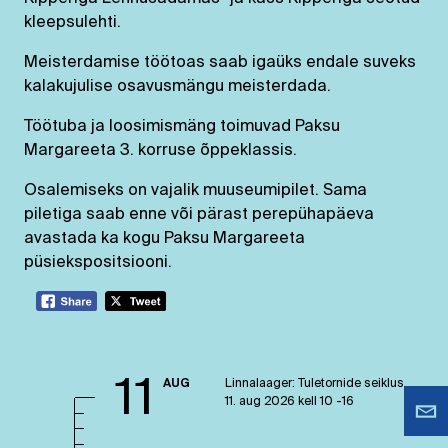
kleepsulehti.
Meisterdamise töötoas saab igaüks endale suveks
kalakujulise osavusmängu meisterdada.
Töötuba ja loosimismäng toimuvad Paksu
Margareeta 3. korruse õppeklassis.
Osalemiseks on vajalik muuseumipilet. Sama
piletiga saab enne või pärast perepühapäeva
avastada ka kogu Paksu Margareeta
püsiekspositsiooni.
11
AUG
Linnalaager: Tuletornide seiklus
11. aug 2026 kell 10 -16