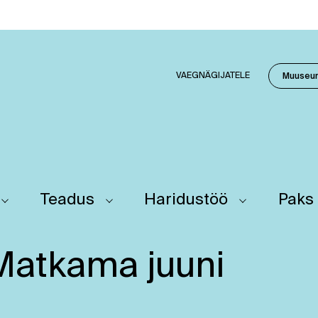
VAEGNÄGIJATELE
Muuseu
Teadus
Haridustöö
Paks
atkama juuni