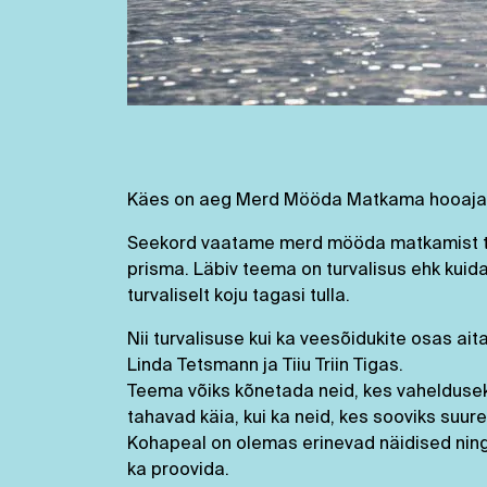
Käes on aeg Merd Mööda Matkama hooaja 
Seekord vaatame merd mööda matkamist teis
prisma. Läbiv teema on turvalisus ehk kuid
turvaliselt koju tagasi tulla.
Nii turvalisuse kui ka veesõidukite osas ait
Linda Tetsmann ja Tiiu Triin Tigas.
Teema võiks kõnetada neid, kes vahelduseks
tahavad käia, kui ka neid, kes sooviks suu
Kohapeal on olemas erinevad näidised ning
ka proovida.