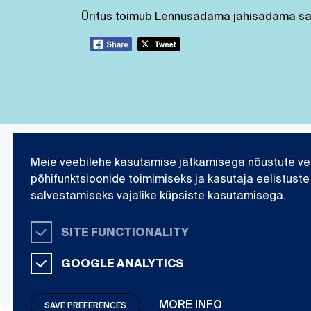
Üritus toimub Lennusadama jahisadama sad
Meie veebilehe kasutamise jätkamisega nõustute ve
Eesti Meremuuseum
Teadustöö ja kogu
põhifunktsioonide toimimiseks ja kasutaja eelistuste
salvestamiseks vajalike küpsiste kasutamisega.
Organisatsioonist
Uurimisvaldkonnad
Ametlik teave
Kogud
SITE FUNCTIONALITY
E-pood
Väljaanded
Kontakt
Polaarklubi
GOOGLE ANALYTICS
MORE INFO
SAVE PREFERENCES