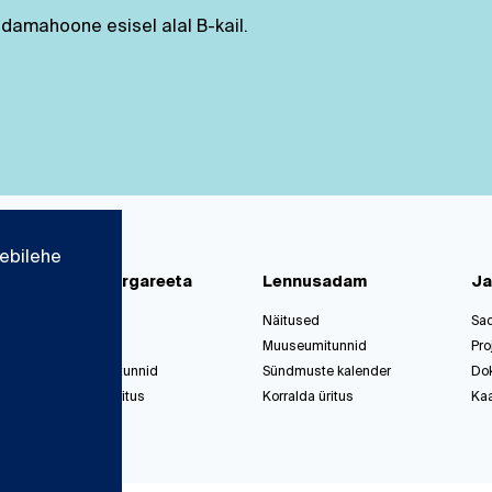
amahoone esisel alal B-kail.
ebilehe
d
Paks Margareeta
Lennusadam
Ja
Ajalugu
Näitused
Sa
Püsinäitus
Muuseumitunnid
Pro
Muuseumitunnid
Sündmuste kalender
Do
Korralda üritus
Korralda üritus
Ka