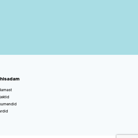
hisadam
damast
jektid
kumendid
ardid