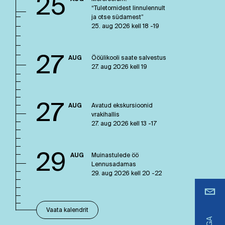
25
“Tuletornidest linnulennult
ja otse südamest”
25. aug 2026 kell 18 -19
27
AUG
Ööülikooli saate salvestus
27. aug 2026 kell 19
27
AUG
Avatud ekskursioonid
vrakihallis
27. aug 2026 kell 13 -17
29
AUG
Muinastulede öö
Lennusadamas
29. aug 2026 kell 20 -22
Vaata kalendrit