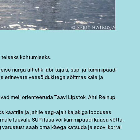
teiseks kohtumiseks.
e nurga alt ehk läbi kajaki, supi ja kummipaadi
as erinevate veesõidukitega sõitmas käia ja
avad meil orienteeruda Taavi Lipstok, Ahti Reinup,
 kaatrile ja jahile aeg-ajalt kajakiga looduses
remale laevale SUPi laua või kummipaadi kaasa võtta.
 varustust saab oma käega katsuda ja soovi korral