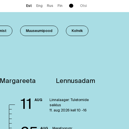
Enter
Est
Eng
Rus
Fin
a
search
term
mist
Muuseumipood
Kohvik
 Margareeta
Lennusadam
11
AUG
Linnalaager: Tuletornide
seiklus
11. aug 2026 kell 10 -16
AUG
Merefoorum: