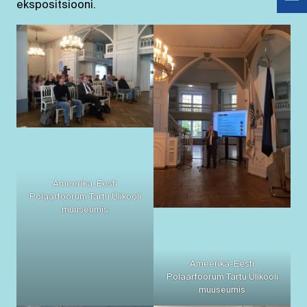
ekspositsiooni.
Ameerika-Eesti
Polaarfoorum Tartu Ülikooli
muuseumis
Ameerika-Eesti
Polaarfoorum Tartu Ülikooli
muuseumis