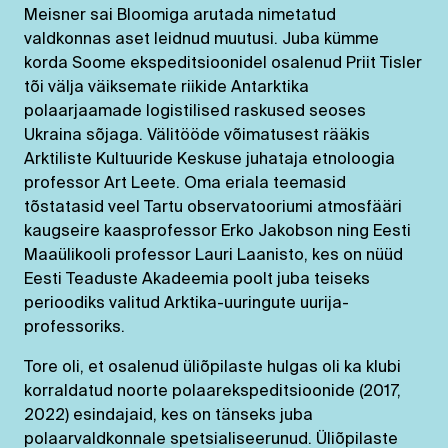
Meisner sai Bloomiga arutada nimetatud
valdkonnas aset leidnud muutusi. Juba kümme
korda Soome ekspeditsioonidel osalenud Priit Tisler
tõi välja väiksemate riikide Antarktika
polaarjaamade logistilised raskused seoses
Ukraina sõjaga. Välitööde võimatusest rääkis
Arktiliste Kultuuride Keskuse juhataja etnoloogia
professor Art Leete. Oma eriala teemasid
tõstatasid veel Tartu observatooriumi atmosfääri
kaugseire kaasprofessor Erko Jakobson ning Eesti
Maaülikooli professor Lauri Laanisto, kes on nüüd
Eesti Teaduste Akadeemia poolt juba teiseks
perioodiks valitud Arktika-uuringute uurija-
professoriks.
Tore oli, et osalenud üliõpilaste hulgas oli ka klubi
korraldatud noorte polaarekspeditsioonide (2017,
2022) esindajaid, kes on tänseks juba
polaarvaldkonnale spetsialiseerunud. Üliõpilaste