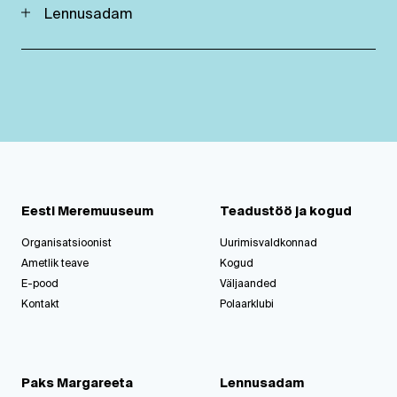
Lennusadam
Eesti Meremuuseum
Teadustöö ja kogud
Organisatsioonist
Uurimisvaldkonnad
Ametlik teave
Kogud
E-pood
Väljaanded
Kontakt
Polaarklubi
Paks Margareeta
Lennusadam