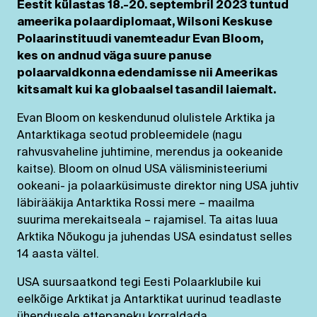
Eestit külastas 18.-20. septembril 2023 tuntud
ameerika polaardiplomaat, Wilsoni Keskuse
Polaarinstituudi vanemteadur Evan Bloom,
kes on andnud väga suure panuse
polaarvaldkonna edendamisse nii Ameerikas
kitsamalt kui ka globaalsel tasandil laiemalt.
Evan Bloom on keskendunud olulistele Arktika ja
Antarktikaga seotud probleemidele (nagu
rahvusvaheline juhtimine, merendus ja ookeanide
kaitse). Bloom on olnud USA välisministeeriumi
ookeani- ja polaarküsimuste direktor ning USA juhtiv
läbirääkija Antarktika Rossi mere – maailma
suurima merekaitseala – rajamisel. Ta aitas luua
Arktika Nõukogu ja juhendas USA esindatust selles
14 aasta vältel.
USA suursaatkond tegi Eesti Polaarklubile kui
eelkõige Arktikat ja Antarktikat uurinud teadlaste