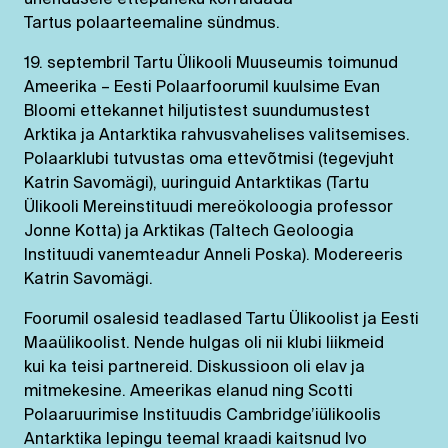
ühendusele ettepaneku korraldada
Tartus polaarteemaline sündmus.
19. septembril Tartu Ülikooli Muuseumis toimunud
Ameerika – Eesti Polaarfoorumil kuulsime Evan
Bloomi ettekannet hiljutistest suundumustest
Arktika ja Antarktika rahvusvahelises valitsemises.
Polaarklubi tutvustas oma ettevõtmisi (tegevjuht
Katrin Savomägi), uuringuid Antarktikas (Tartu
Ülikooli Mereinstituudi mereökoloogia professor
Jonne Kotta) ja Arktikas (Taltech Geoloogia
Instituudi vanemteadur Anneli Poska). Modereeris
Katrin Savomägi.
Foorumil osalesid teadlased Tartu Ülikoolist ja Eesti
Maaülikoolist. Nende hulgas oli nii klubi liikmeid
kui ka teisi partnereid. Diskussioon oli elav ja
mitmekesine. Ameerikas elanud ning Scotti
Polaaruurimise Instituudis Cambridge’iülikoolis
Antarktika lepingu teemal kraadi kaitsnud Ivo