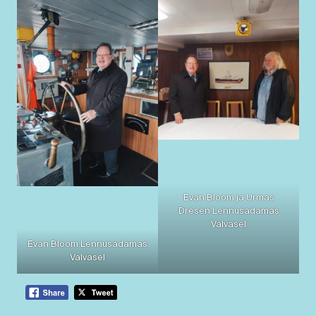
Evan Bloom ja Urmas
Dresen Lennusadamas
Valvasel
Evan Bloom Lennusadamas
Valvasel