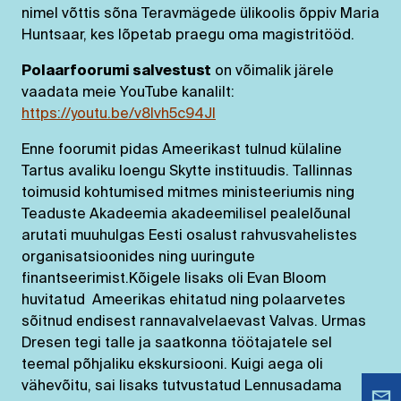
nimel võttis sõna Teravmägede ülikoolis õppiv Maria
Huntsaar, kes lõpetab praegu oma magistritööd.
Polaarfoorumi salvestust
on võimalik järele
vaadata meie YouTube kanalilt:
https://youtu.be/v8lvh5c94JI
Enne foorumit pidas Ameerikast tulnud külaline
Tartus avaliku loengu Skytte instituudis. Tallinnas
toimusid kohtumised mitmes ministeeriumis ning
Teaduste Akadeemia akadeemilisel pealelõunal
arutati muuhulgas Eesti osalust rahvusvahelistes
organisatsioonides ning uuringute
finantseerimist.Kõigele lisaks oli Evan Bloom
huvitatud Ameerikas ehitatud ning polaarvetes
sõitnud endisest rannavalvelaevast Valvas. Urmas
Dresen tegi talle ja saatkonna töötajatele sel
teemal põhjaliku ekskursiooni. Kuigi aega oli
vähevõitu, sai lisaks tutvustatud Lennusadama