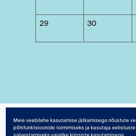
29
30
Meie veebilehe kasutamise jätkamisega nõustute ve
Eesti Meremuuseum
Teadustöö ja kogu
põhifunktsioonide toimimiseks ja kasutaja eelistuste
salvestamiseks vajalike küpsiste kasutamisega.