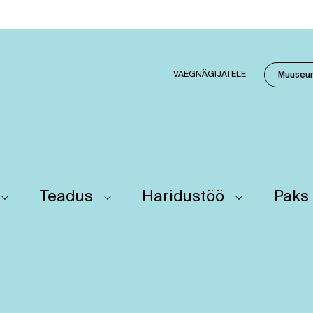
VAEGNÄGIJATELE
Muuseu
Teadus
Haridustöö
Paks