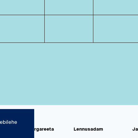
ebilehe
d
Paks Margareeta
Lennusadam
Ja