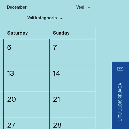
December
Veel
Vali kategooria
Saturday
Sunday
6
7
13
14
LIITU UUDISKIRJAGA
20
21
27
28