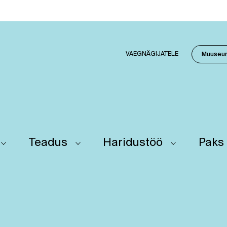
VAEGNÄGIJATELE
Muuseu
Teadus
Haridustöö
Paks