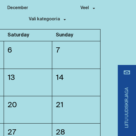
December
Veel
Vali kategooria
Saturday
Sunday
6
7
13
14
LIITU UUDISKIRJAGA
20
21
27
28