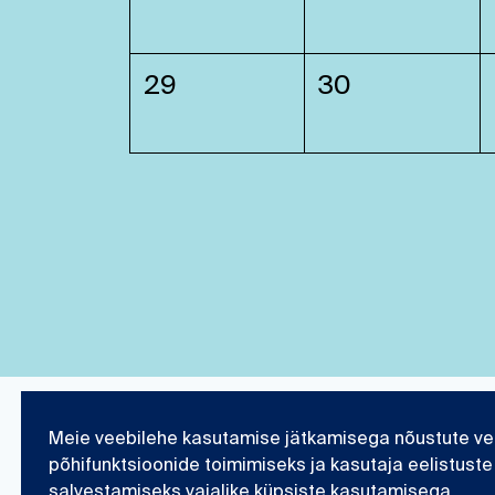
29
30
Meie veebilehe kasutamise jätkamisega nõustute ve
Eesti Meremuuseum
Teadustöö ja kogu
põhifunktsioonide toimimiseks ja kasutaja eelistuste
salvestamiseks vajalike küpsiste kasutamisega.