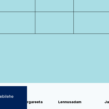
ebilehe
d
Paks Margareeta
Lennusadam
Ja