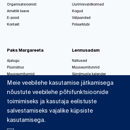
Organisatsioonist
Uurimisvaldkonnad
Ametlik teave
Kogud
E-pood
Väljaanded
Kontakt
Polaarklubi
Paks Margareeta
Lennusadam
Ajalugu
Näitused
Püsinäitus
Muuseumitunnid
Muuseumitunnid
Sündmuste kalender
Korralda üritus
Korralda üritus
Meie veebilehe kasutamise jätkamisega
nõustute veebilehe põhifunktsioonide
toimimiseks ja kasutaja eelistuste
Jahisadam
salvestamiseks vajalike küpsiste
Sadamast
kasutamisega.
Projektid