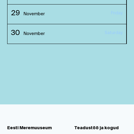
29
Friday
November
30
Saturday
November
Eesti Meremuuseum
Teadustöö ja kogud