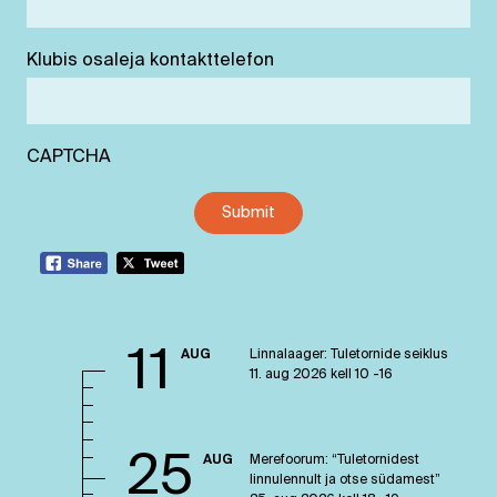
Klubis osaleja kontakttelefon
CAPTCHA
11
AUG
Linnalaager: Tuletornide seiklus
11. aug 2026 kell 10 -16
25
AUG
Merefoorum: “Tuletornidest
linnulennult ja otse südamest”