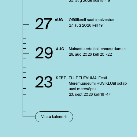
25. aug 2026 kell 18 -19
27
AUG
Ööülikooli saate salvestus
27. aug 2026 kell 19
29
AUG
Muinastulede öö Lennusadamas
29. aug 2026 kell 20 -22
23
SEPT
TULE TUTVUMA! Eesti
Meremuuseumi HUVIKLUBI ootab
uusi meresõpru
23. sept 2026 kell 16 -17
Vaata kalendrit