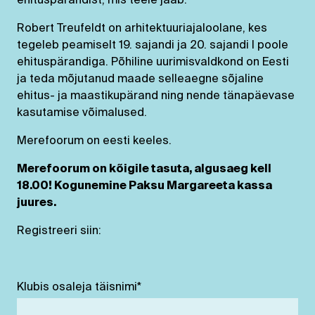
ehituspärandist, mis teele jääb.
Robert Treufeldt on arhitektuuriajaloolane, kes
tegeleb peamiselt 19. sajandi ja 20. sajandi I poole
ehituspärandiga. Põhiline uurimisvaldkond on Eesti
ja teda mõjutanud maade selleaegne sõjaline
ehitus- ja maastikupärand ning nende tänapäevase
kasutamise võimalused.
Merefoorum on eesti keeles.
Merefoorum on kõigile tasuta, algusaeg kell
18.00! Kogunemine Paksu Margareeta kassa
juures.
Registreeri siin:
Klubis osaleja täisnimi
*