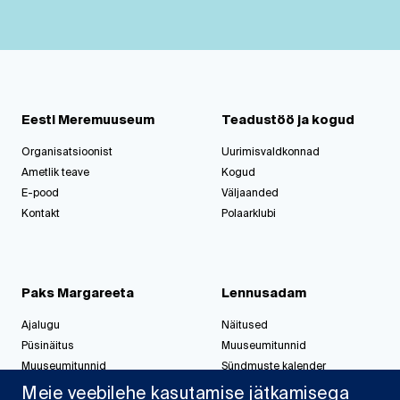
Eesti Meremuuseum
Teadustöö ja kogud
Organisatsioonist
Uurimisvaldkonnad
Ametlik teave
Kogud
E-pood
Väljaanded
Kontakt
Polaarklubi
Paks Margareeta
Lennusadam
Ajalugu
Näitused
Püsinäitus
Muuseumitunnid
Muuseumitunnid
Sündmuste kalender
Korralda üritus
Korralda üritus
Meie veebilehe kasutamise jätkamisega