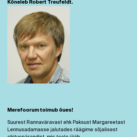
Kõneleb Robert Treufeldt.
Merefoorum toimub õues!
Suurest Rannaväravast ehk Paksust Margareetast
Lennusadamasse jalutades räägime sõjalisest