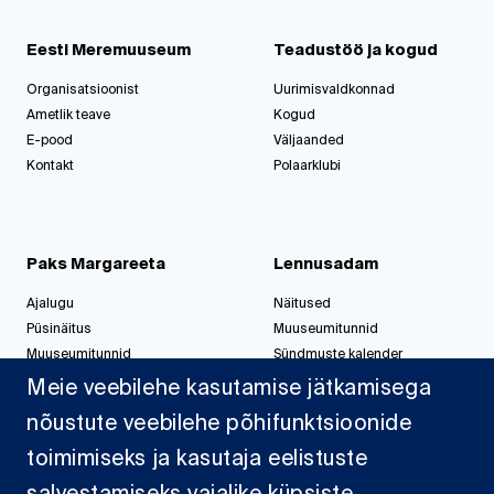
Eesti Meremuuseum
Teadustöö ja kogud
Organisatsioonist
Uurimisvaldkonnad
Ametlik teave
Kogud
E-pood
Väljaanded
Kontakt
Polaarklubi
Paks Margareeta
Lennusadam
Ajalugu
Näitused
Püsinäitus
Muuseumitunnid
Muuseumitunnid
Sündmuste kalender
Korralda üritus
Korralda üritus
Meie veebilehe kasutamise jätkamisega
nõustute veebilehe põhifunktsioonide
toimimiseks ja kasutaja eelistuste
Jahisadam