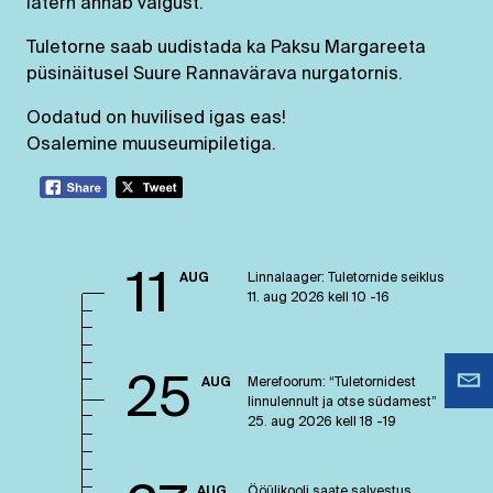
latern annab valgust.
Tuletorne saab uudistada ka Paksu Margareeta
püsinäitusel Suure Rannavärava nurgatornis.
Oodatud on huvilised igas eas!
Osalemine muuseumipiletiga.
11
AUG
Linnalaager: Tuletornide seiklus
11. aug 2026 kell 10 -16
25
AUG
Merefoorum: “Tuletornidest
linnulennult ja otse südamest”
25. aug 2026 kell 18 -19
AUG
Ööülikooli saate salvestus