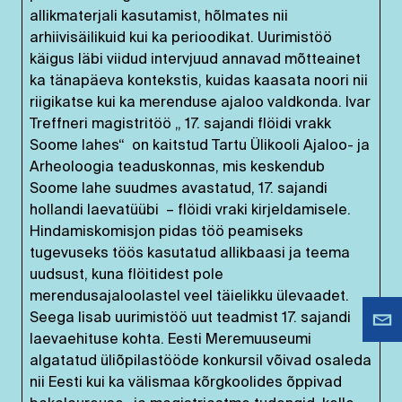
allikmaterjali kasutamist, hõlmates nii
arhiivisäilikuid kui ka perioodikat. Uurimistöö
käigus läbi viidud intervjuud annavad mõtteainet
ka tänapäeva kontekstis, kuidas kaasata noori nii
riigikatse kui ka merenduse ajaloo valdkonda. Ivar
Treffneri magistritöö „ 17. sajandi flöidi vrakk
Soome lahes“ on kaitstud Tartu Ülikooli Ajaloo- ja
Arheoloogia teaduskonnas, mis keskendub
Soome lahe suudmes avastatud, 17. sajandi
hollandi laevatüübi – flöidi vraki kirjeldamisele.
Hindamiskomisjon pidas töö peamiseks
tugevuseks töös kasutatud allikbaasi ja teema
uudsust, kuna flöitidest pole
merendusajaloolastel veel täielikku ülevaadet.
Seega lisab uurimistöö uut teadmist 17. sajandi
laevaehituse kohta. Eesti Meremuuseumi
algatatud üliõpilastööde konkursil võivad osaleda
nii Eesti kui ka välismaa kõrgkoolides õppivad