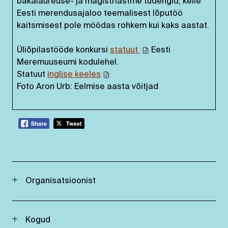
bakalaureuse- ja magistriastme tudengid, kelle
Eesti merendusajaloo teemalisest lõputöö
kaitsmisest pole möödas rohkem kui kaks aastat.
Üliõpilastööde konkursi
statuut
Eesti
Meremuuseumi kodulehel.
Statuut
inglise keeles
Foto Aron Urb: Eelmise aasta võitjad
Organisatsioonist
Kogud