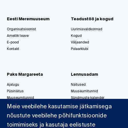
Eesti Meremuuseum
Teadustöö ja kogud
Organisatsioonist
Uurimisvaldkonnad
Ametlik teave
Kogud
E-pood
Väljaanded
Kontakt
Polaarklubi
Paks Margareeta
Lennusadam
Ajalugu
Näitused
Püsinäitus
Muuseumitunnid
Muuseumitunnid
Sündmuste kalender
Korralda üritus
Korralda üritus
Meie veebilehe kasutamise jätkamisega
nõustute veebilehe põhifunktsioonide
toimimiseks ja kasutaja eelistuste