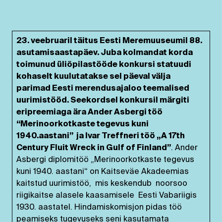
23. veebruaril täitus Eesti Meremuuseumil 88.
asutamisaastapäev. Juba kolmandat korda
toimunud üliõpilastööde konkursi statuudi
kohaselt kuulutatakse sel päeval välja
parimad Eesti merendusajaloo teemalised
uurimistööd. Seekordsel konkursil märgiti
eripreemiaga ära Ander Asbergi töö
“Merinoorkotkaste tegevus kuni
1940.aastani” ja Ivar Treffneri töö „A 17th
Century Fluit Wreck in Gulf of Finland”
. Ander
Asbergi diplomitöö „Merinoorkotkaste tegevus
kuni 1940. aastani“ on Kaitseväe Akadeemias
kaitstud uurimistöö, mis keskendub noorsoo
riigikaitse alasele kaasamisele Eesti Vabariigis
1930. aastatel. Hindamiskomisjon pidas töö
peamiseks tugevuseks seni kasutamata