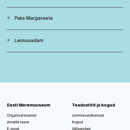
Paks Margareeta
Lennusadam
Eesti Meremuuseum
Teadustöö ja kogud
Organisatsioonist
Uurimisvaldkonnad
Ametlik teave
Kogud
E-pood
Väljaanded