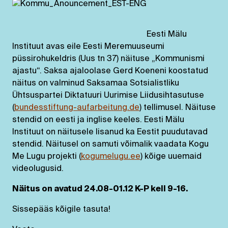
Eesti Mälu
Instituut avas eile Eesti Meremuuseumi
püssirohukeldris (Uus tn 37) näituse „Kommunismi
ajastu“. Saksa ajal
oolase Gerd Koeneni koostatud
näitus on valminud Saksamaa Sotsialistliku
Ühtsuspartei Diktatuuri Uurimise Liidusihtasutuse
(
bundesstiftung-aufarbeitung.de
) tellimusel. Näituse
stendid on eesti ja inglise keeles. Eesti Mälu
Instituut on näitusele lisanud ka Eestit puudutavad
stendid. Näitusel on samuti võimalik vaadata Kogu
Me Lugu projekti (
kogumelugu.ee
) kõige uuemaid
videolugusid.
Näitus on avatud 24.08-01.12 K-P kell 9-16.
Sissepääs kõigile tasuta!