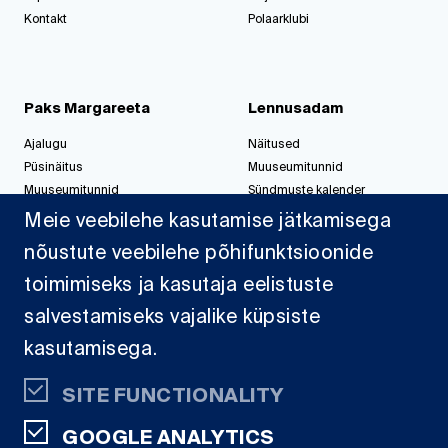
Kontakt
Polaarklubi
Paks Margareeta
Lennusadam
Ajalugu
Näitused
Püsinäitus
Muuseumitunnid
Muuseumitunnid
Sündmuste kalender
Korralda üritus
Korralda üritus
Meie veebilehe kasutamise jätkamisega
nõustute veebilehe põhifunktsioonide
toimimiseks ja kasutaja eelistuste
Jahisadam
salvestamiseks vajalike küpsiste
Sadamast
kasutamisega.
Projektid
Dokumendid
SITE FUNCTIONALITY
Kaardid
GOOGLE ANALYTICS