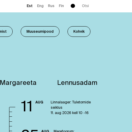
Enter
Est
Eng
Rus
Fin
a
search
term
mist
Muuseumipood
Kohvik
 Margareeta
Lennusadam
11
AUG
Linnalaager: Tuletornide
seiklus
11. aug 2026 kell 10 -16
AUG
Merefoorum: