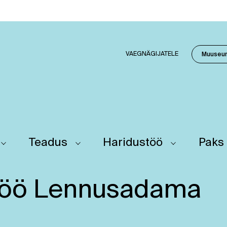
VAEGNÄGIJATELE
Muuseu
Teadus
Haridustöö
Paks
 öö Lennusadama