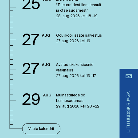
25
“Tuletornidest linnulennult
ja otse südamest”
25. aug 2026 kell 18 -19
27
AUG
Ööülikooli saate salvestus
27. aug 2026 kell 19
27
AUG
Avatud ekskursioonid
vrakihallis
27. aug 2026 kell 13 -17
LIITU UUDISKIRJAGA
29
AUG
Muinastulede öö
Lennusadamas
29. aug 2026 kell 20 -22
Vaata kalendrit