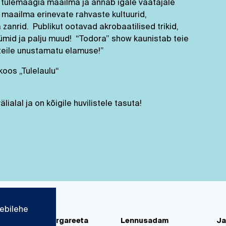
 tulemaagia maailma ja annab igale vaatajale
aailma erinevate rahvaste kultuurid,
a zanrid. Publikut ootavad akrobaatilised trikid,
ümid ja palju muud! “Todora” show kaunistab teie
eile unustamatu elamuse!”
oos „Tulelaulu“
al ja on kõigile huvilistele tasuta!
ebilehe
d
Paks Margareeta
Lennusadam
Ja