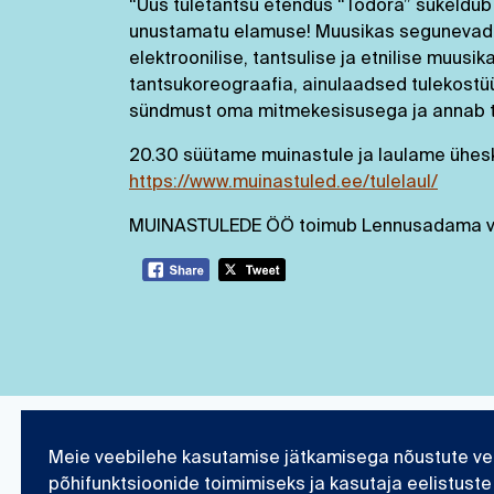
“Uus tuletantsu etendus “Todora” sukeldub
unustamatu elamuse! Muusikas segunevad m
elektroonilise, tantsulise ja etnilise muusik
tantsukoreograafia, ainulaadsed tulekostü
sündmust oma mitmekesisusega ja annab t
20.30 süütame muinastule ja laulame ühesk
https://www.muinastuled.ee/tulelaul/
MUINASTULEDE ÖÖ toimub Lennusadama välial
Meie veebilehe kasutamise jätkamisega nõustute ve
Eesti Meremuuseum
Teadustöö ja kogu
põhifunktsioonide toimimiseks ja kasutaja eelistuste