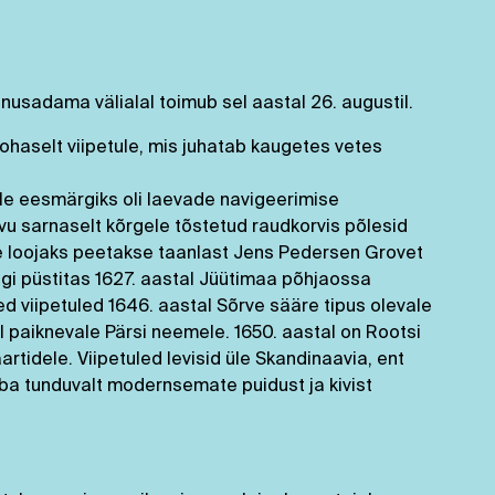
usadama välialal toimub sel aastal 26. augustil.
haselt viipetule, mis juhatab kaugetes vetes
mille eesmärgiks oli laevade navigeerimise
vu sarnaselt kõrgele tõstetud raudkorvis põlesid
ule loojaks peetakse taanlast Jens Pedersen Grovet
gi püstitas 1627. aastal Jüütimaa põhjaossa
ed viipetuled 1646. aastal Sõrve sääre tipus olevale
l paiknevale Pärsi neemele. 1650. aastal on Rootsi
tidele. Viipetuled levisid üle Skandinaavia, ent
uba tunduvalt modernsemate puidust ja kivist