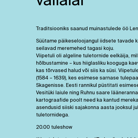
välialal
Traditsiooniks saanud muinastulede öö Lenn
Süütame päikeseloojangul iidsete tavade ko
seilavad meremehed tagasi koju.
Viipetuli oli algeline tuletornide eelkäija, 
hõlbustamine – kus hiiglasliku kooguga kae
kas tõrvased halud või siis ka süsi. Viipet
(1584 – 1639), kes esimese sarnase tulepaa
Skagenisse. Eesti rannikul püstitati esimes
Vesitüki laiule ning Ruhnu saare lääneranna
kartograafide poolt need ka kantud merekaar
asendusid siiski sajakonna aasta jooksul j
tuletornidega.
20.00 tuleshow