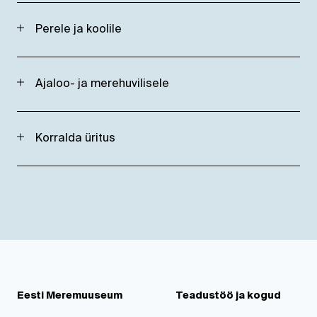
Perele ja koolile
Ajaloo- ja merehuvilisele
Korralda üritus
Eesti Meremuuseum
Teadustöö ja kogud