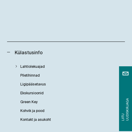
Külastusinfo
Lahtiolekuajad
Piletihinnad
Ligipääsetavus
Ekskursioonid
A
Green Key
Kohvik ja pood
L
I
I
T
U
U
U
D
I
S
K
I
R
J
A
G
Kontakt ja asukoht