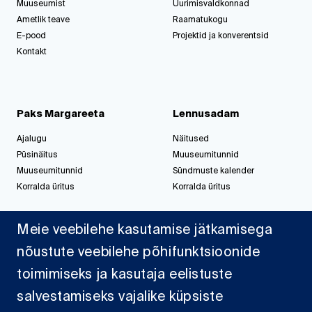
Muuseumist
Uurimisvaldkonnad
Ametlik teave
Raamatukogu
E-pood
Projektid ja konverentsid
Kontakt
Paks Margareeta
Lennusadam
Ajalugu
Näitused
Püsinäitus
Muuseumitunnid
Muuseumitunnid
Sündmuste kalender
Korralda üritus
Korralda üritus
Meie veebilehe kasutamise jätkamisega
Jahisadam
nõustute veebilehe põhifunktsioonide
toimimiseks ja kasutaja eelistuste
Sadamast
Projektid
salvestamiseks vajalike küpsiste
Dokumendid