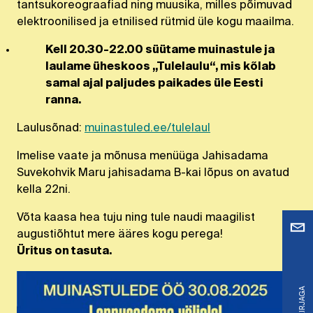
tantsukoreograafiad ning muusika, milles põimuvad
elektroonilised ja etnilised rütmid üle kogu maailma.
Kell 20.30-22.00 süütame muinastule ja
laulame üheskoos „Tulelaulu“, mis kõlab
samal ajal paljudes paikades üle Eesti
ranna.
Laulusõnad:
muinastuled.ee/tulelaul
Imelise vaate ja mõnusa menüüga Jahisadama
Suvekohvik Maru jahisadama B-kai lõpus on avatud
kella 22ni.
Võta kaasa hea tuju ning tule naudi maagilist
augustiõhtut mere ääres kogu perega!
Üritus on tasuta.
A