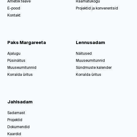
Ametlik teave
Raamatukogu
E-pood
Projektid ja konverentsid
Kontakt
Paks Margareeta
Lennusadam
Ajalugu
Näitused
Püsinäitus
Muuseumitunnid
Muuseumitunnid
Sündmuste kalender
Korralda üritus
Korralda üritus
Jahisadam
Sadamast
Projektid
Dokumendid
Kaardid