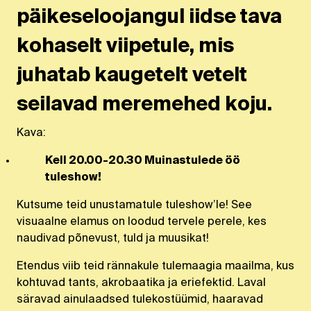
päikeseloojangul iidse tava
kohaselt viipetule, mis
juhatab kaugetelt vetelt
seilavad meremehed koju.
Kava:
Kell 20.00-20.30 Muinastulede öö
tuleshow!
Kutsume teid unustamatule tuleshow’le! See
visuaalne elamus on loodud tervele perele, kes
naudivad põnevust, tuld ja muusikat!
Etendus viib teid rännakule tulemaagia maailma, kus
kohtuvad tants, akrobaatika ja eriefektid. Laval
säravad ainulaadsed tulekostüümid, haaravad