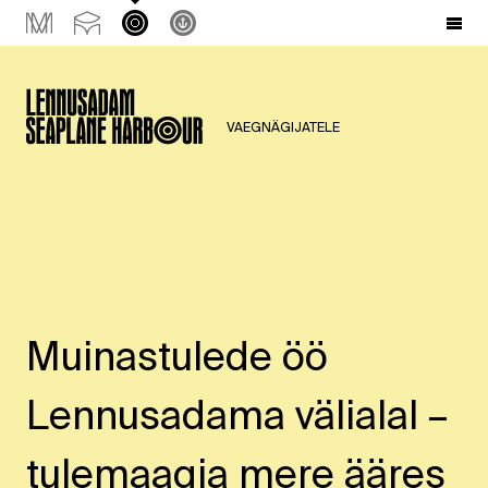
VAEGNÄGIJATELE
Muinastulede öö
Lennusadama välialal –
tulemaagia mere ääres