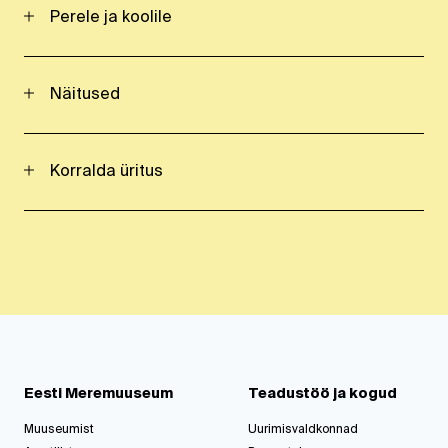
Perele ja koolile
Näitused
Korralda üritus
Eesti Meremuuseum
Teadustöö ja kogud
Muuseumist
Uurimisvaldkonnad