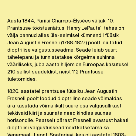
Aasta 1844, Pariisi Champs-Élysées väljak, 10.
Prantsuse tööstusnäitus. Henry LePaute’i tehas on
välja pannud alles üle-eelmisel kümnendil füüsik
Jean Augustin Fresneli (1788-1827) poolt leiutatud
dioptrilise valgustusseadme. Seade leiab suurt
tähelepanu ja tunnistatakse kõrgeima auhinna
vääriliseks, juba aasta hiljem on Euroopas kasutusel
210 sellist seadeldist, neist 112 Prantsuse
tuletornides.
1820. aastatel prantsuse füüsiku Jean Augustin
Fresneli poolt loodud dioptriline seade võimaldas
ära kasutada võimalikult suure osa valgusallikast
tekkivaid kiiri ja suunata need kindlas suunas
horisondile. Peatselt pärast Fresneli avastust hakati
dioptrilisi valgustusseadmeid katsetama ka
Venemaal. Leonti Spafarjevi, kes oli aastatel 1803-