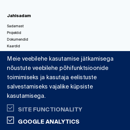
Jahisadam
Sadamast
Projektid
Dokumendid
Kaardid
Meie veebilehe kasutamise jätkamisega
nõustute veebilehe põhifunktsioonide
SA Eesti Meremuuseum
Vesilennuki 1, 10415 Tallinn
toimimiseks ja kasutaja eelistuste
+372 641 1408
info@meremuuseum.ee
salvestamiseks vajalike küpsiste
kasutamisega.
SITE FUNCTIONALITY
GOOGLE ANALYTICS