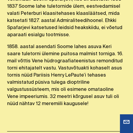
1837 Soome lahe tuletornide ülem, eestvedamisel
valati Peterburi klaasitehases klaasläätsed, mida
katsetati 1827. aastal Admiraliteedihoonel. Ehkki
Spafarjevi katsetused leidsid heakskiidu, ei võetud
aparaati esialgu tootmisse.
1858. aastal asendati Soome lahes asuva Keri
saare tuletorni ülemine puitosa malmist torniga. 16.
mail võttis Vene hüdrograafiateenistus remonditud
torni ehitajatelt vastu. Vastuvõtuakti kohaselt asus
tornis nüüd Pariisis Henry LePaute’i tehases
valmistatud püsiva tulega dioptriline
valgustussüsteem, mis oli esimene omataoline
Vene impeeriumis. 32 meetri kõrgusel asuv tuli oli
nüüd nähtav 12 meremiili kaugusele!