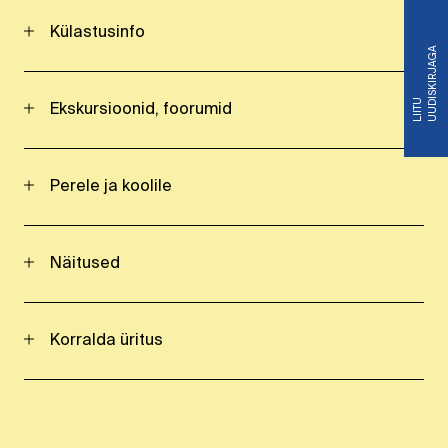
Külastusinfo
A
L
I
I
T
U
U
U
D
I
S
K
I
R
J
A
G
Ekskursioonid, foorumid
Perele ja koolile
Näitused
Korralda üritus