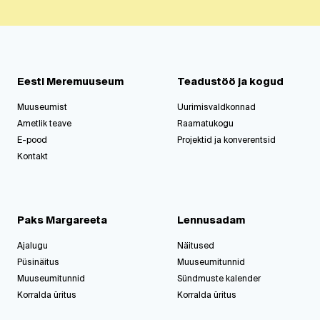
Eesti Meremuuseum
Teadustöö ja kogud
Muuseumist
Uurimisvaldkonnad
Ametlik teave
Raamatukogu
E-pood
Projektid ja konverentsid
Kontakt
Paks Margareeta
Lennusadam
Ajalugu
Näitused
Püsinäitus
Muuseumitunnid
Muuseumitunnid
Sündmuste kalender
Korralda üritus
Korralda üritus