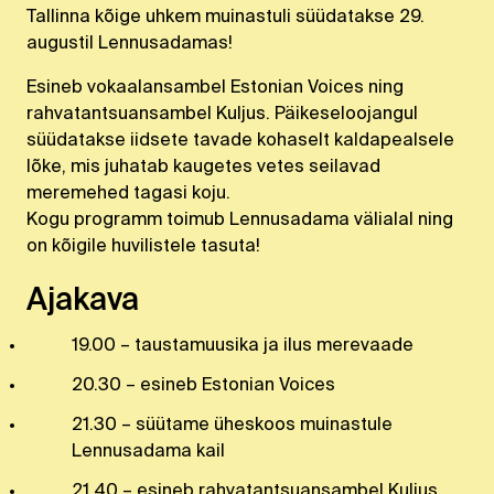
Tallinna kõige uhkem muinastuli süüdatakse 29.
augustil Lennusadamas!
Esineb vokaalansambel Estonian Voices ning
rahvatantsuansambel Kuljus. Päikeseloojangul
süüdatakse iidsete tavade kohaselt kaldapealsele
lõke, mis juhatab kaugetes vetes seilavad
meremehed tagasi koju.
Kogu programm toimub Lennusadama välialal ning
on kõigile huvilistele tasuta!
Ajakava
19.00 – taustamuusika ja ilus merevaade
20.30 – esineb Estonian Voices
21.30 – süütame üheskoos muinastule
Lennusadama kail
21.40 – esineb rahvatantsuansambel Kuljus