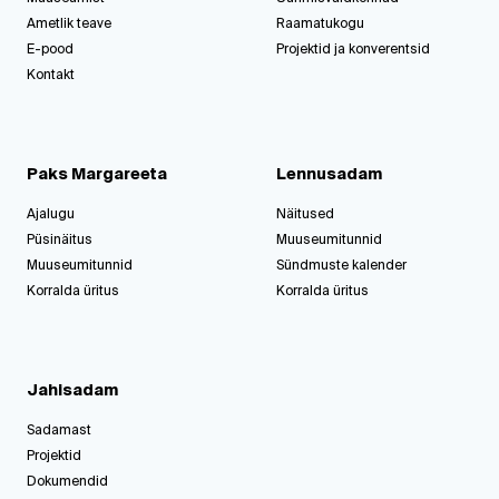
Ametlik teave
Raamatukogu
E-pood
Projektid ja konverentsid
Kontakt
Paks Margareeta
Lennusadam
Ajalugu
Näitused
Püsinäitus
Muuseumitunnid
Muuseumitunnid
Sündmuste kalender
Korralda üritus
Korralda üritus
Jahisadam
Sadamast
Projektid
Dokumendid