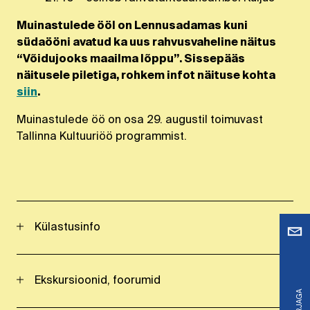
Muinastulede ööl on Lennusadamas kuni
südaööni avatud ka uus rahvusvaheline näitus
“Võidujooks maailma lõppu”. Sissepääs
näitusele piletiga, rohkem infot näituse kohta
siin
.
Muinastulede öö on osa 29. augustil toimuvast
Tallinna Kultuuriöö programmist.
Külastusinfo
Ekskursioonid, foorumid